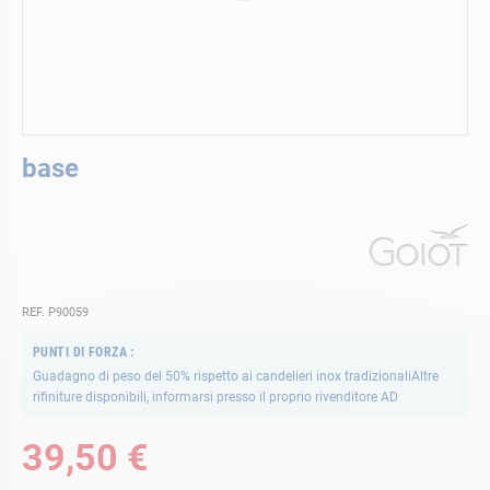
Vai
base
all'inizio
della
galleria
di
immagini
REF. P90059
PUNTI DI FORZA
Guadagno di peso del 50% rispetto ai candelieri inox tradizionaliAltre
rifiniture disponibili, informarsi presso il proprio rivenditore AD
39,50 €