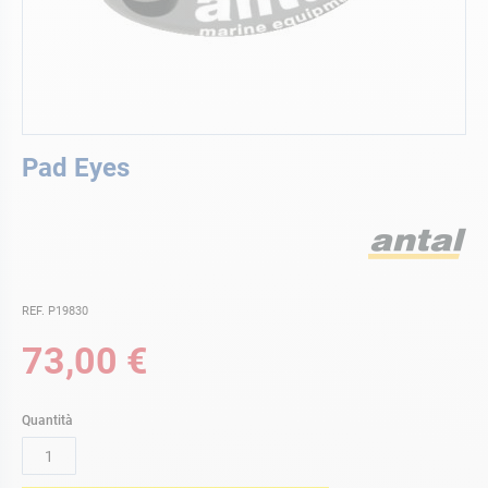
Vai
Pad Eyes
all'inizio
della
galleria
di
immagini
REF. P19830
73,00 €
Quantità