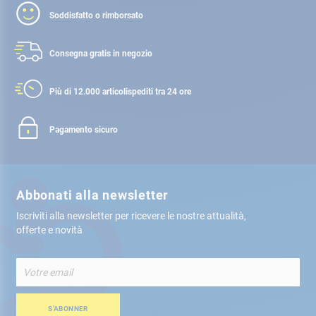
Soddisfatto o rimborsato
Consegna gratis
in negozio
Più di 12.000 articoli
spediti tra 24 ore
Pagamento sicuro
Abbonati alla newsletter
Iscriviti alla newsletter per ricevere le nostre attualità,
offerte e novità
Iscriviti
alla
nostra
Newsletter:
S’ABONNER