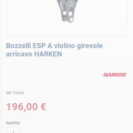
Vai
Bozzelli ESP A violino girevole
all'inizio
della
arricavo HARKEN
galleria
di
immagini
REF. P19470
196,00 €
Quantità