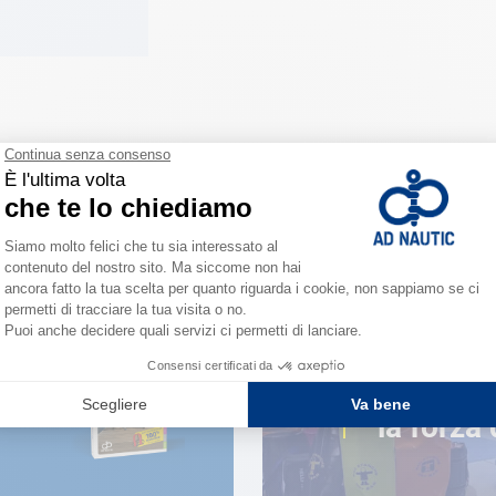
VICINO A TE
150 neg
la forza 