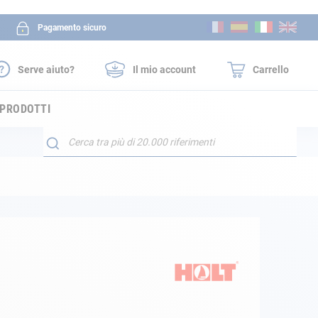
Salta
Pagamento sicuro
al
contenuto
Serve aiuto?
Il mio account
Carrello
 PRODOTTI
Search