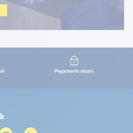
O
oli
Pagamento sicuro
e
rk