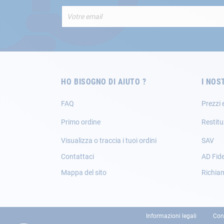
Iscriviti
alla
nostra
Newsletter:
HO BISOGNO DI AIUTO ?
I NOS
FAQ
Prezzi 
Primo ordine
Restitu
Visualizza o traccia i tuoi ordini
SAV
Contattaci
AD Fide
Mappa del sito
Richia
Informazioni legali
Con