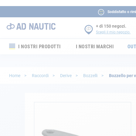
Soddisfatto o rim
+ di 150 negozi.
Scegli il mio negozio.
I NOSTRI PRODOTTI
I NOSTRI MARCHI
OUT
Elettronica
Elettricità
Home
Raccordi
Derive
Bozzelli
Bozzello per 
Comfort
Sicurezza
Vai
alla
fine
Cordame
della
galleria
Ormeggio
di