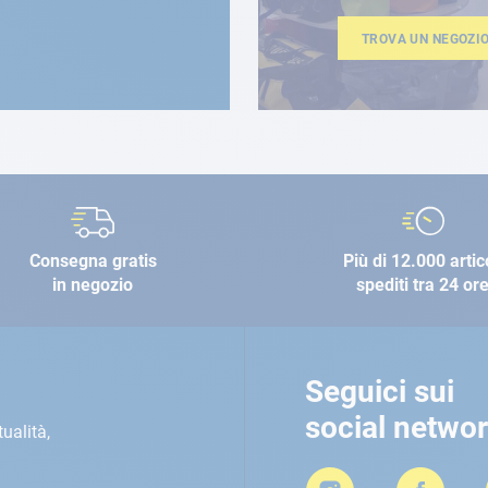
TROVA UN NEGOZI
Consegna gratis
Più di 12.000 artic
in negozio
spediti tra 24 or
Seguici sui
social netwo
tualità,