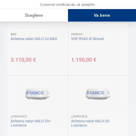
B&G
SIMRAD
Antenna radar HALO 24 B&G
VHF RS40-B Simrad
3.110,00 €
1.190,00 €
LOWRANCE
LOWRANCE
Antenna radar HALO 20+
Antenna radar HALO 20
Lowrance
Lowrance