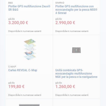
B&G
SIMRAD
Plotter GPS multifunzione Zeus®
Plotter GPS multifunzione con
SR B&G
ecoscandaglio per la pesca NSS®
4 Simrad
già da
già da
3.200,00 €
2.990,00 €
Disponibile in numerose varianti
Disponibile in numerose varianti
C-MAP
Cartes REVEAL C-Map
Unità combinata GPS-
ecoscandaglio multifunzione
NSX per la pesca e la navigazione
già da
già da
199,80 €
1.260,00 €
Disponibile in numerose varianti
Disponibile in numerose varianti