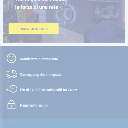
la forza di una rete
TROVA UN NEGOZIO
Soddisfatto o rimborsato
Consegna gratis
in negozio
Più di 12.000 articoli
spediti tra 24 ore
Pagamento sicuro