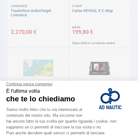
LOWRANCE
C-MAP
Trasduttore ActiveTarget
Cartes REVEAL X C-Map
Lowrance
già da
2.270,00 €
199,80 €
Disponibile in numerose varianti
C-MAP
LOWRANCE
Carte DISCOVER C-Map
ELITE FS Lowrance
già da
già da
99,60 €
1.160,00 €
Disponibile in numerose varianti
Disponibile in numerose varianti