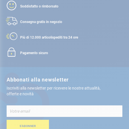
Soddisfatto o rimborsato
Consegna gratis
in negozio
Più di 12.000 articoli
spediti tra 24 ore
Pagamento sicuro
Abbonati alla newsletter
Iscriviti alla newsletter per ricevere le nostre attualità,
offerte e novità
Iscriviti
alla
nostra
Newsletter:
S’ABONNER