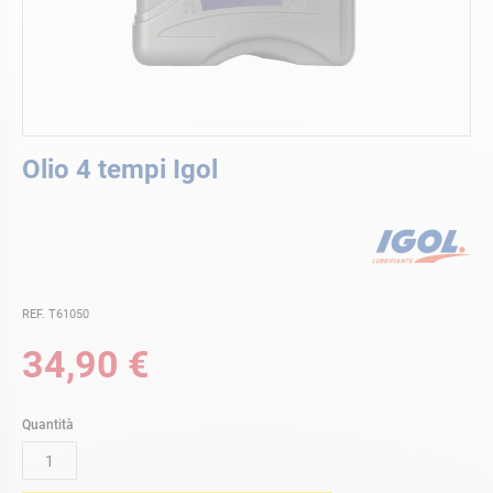
Vai
Olio 4 tempi Igol
all'inizio
della
galleria
di
immagini
REF. T61050
34,90 €
Quantità