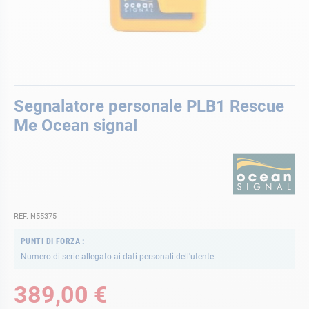
Vai
Segnalatore personale PLB1 Rescue
all'inizio
della
Me Ocean signal
galleria
di
immagini
REF. N55375
PUNTI DI FORZA
Numero di serie allegato ai dati personali dell'utente.
389,00 €