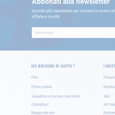
Abbonati alla newsletter
Iscriviti alla newsletter per ricevere le nostre at
offerte e novità
Iscriviti
alla
nostra
Newsletter:
HO BISOGNO DI AIUTO ?
I NOS
FAQ
Prezzi 
Primo ordine
Restitu
Visualizza o traccia i tuoi ordini
SAV
Contattaci
AD Fide
Mappa del sito
Richia