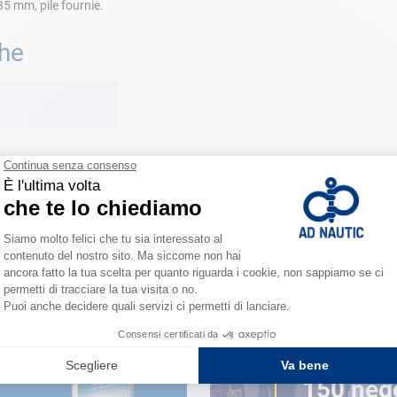
5 mm, pile fournie.
che
VICINO A TE
150 neg