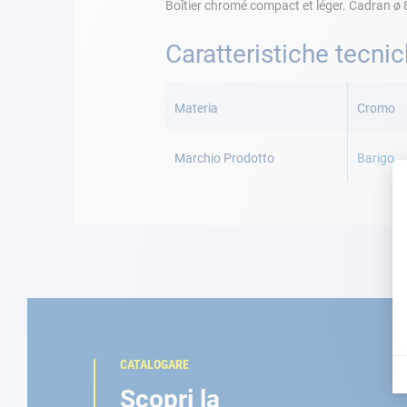
Boîtier chromé compact et léger. Cadran ø 8
Caratteristiche tecni
Maggiori
Informazioni
Materia
Cromo
Marchio Prodotto
Barigo
CATALOGARE
Scopri la