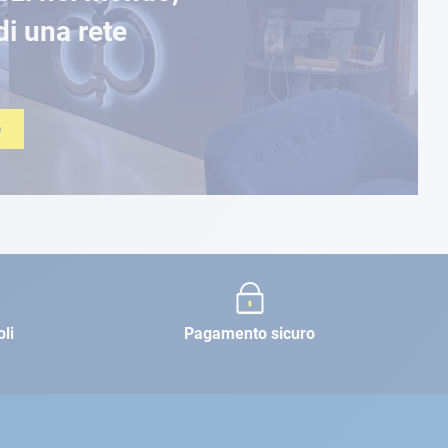
di una rete
O
oli
Pagamento sicuro
e