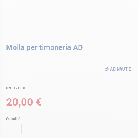
Vai
Molla per timoneria AD
all'inizio
della
galleria
di
immagini
REF. T71415
20,00 €
Quantità