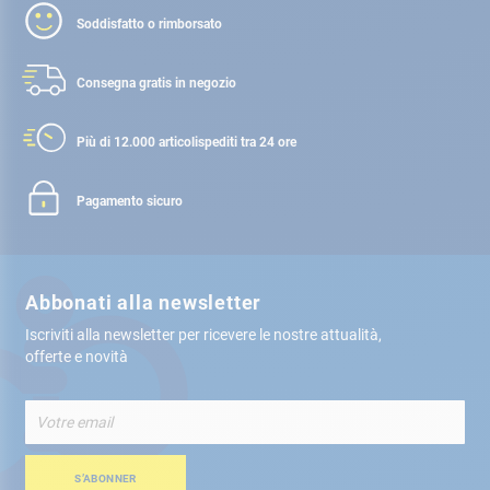
Soddisfatto o rimborsato
Consegna gratis
in negozio
Più di 12.000 articoli
spediti tra 24 ore
Pagamento sicuro
Abbonati alla newsletter
Iscriviti alla newsletter per ricevere le nostre attualità,
offerte e novità
Iscriviti
alla
nostra
Newsletter:
S’ABONNER