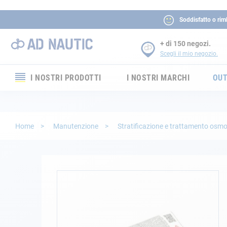
Soddisfatto o rim
+ di 150 negozi.
Scegli il mio negozio.
I NOSTRI PRODOTTI
I NOSTRI MARCHI
OUT
Elettronica
Elettricità
Home
Manutenzione
Stratificazione e trattamento osm
Comfort
Sicurezza
Vai
alla
fine
Cordame
della
galleria
Ormeggio
di