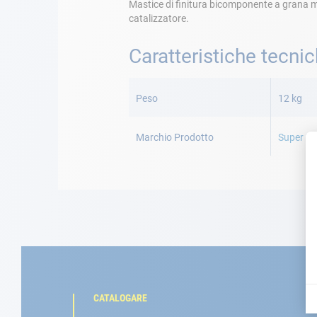
Mastice di finitura bicomponente a grana m
catalizzatore.
Caratteristiche tecni
Maggiori
Informazioni
Peso
12 kg
Marchio Prodotto
Super Ma
CATALOGARE