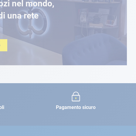
ozi nel mondo,
di una rete
O
oli
Pagamento sicuro
e