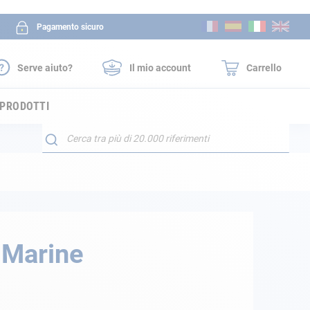
Salta
Pagamento sicuro
al
contenuto
Serve aiuto?
Il mio account
Carrello
 PRODOTTI
Search
 Marine