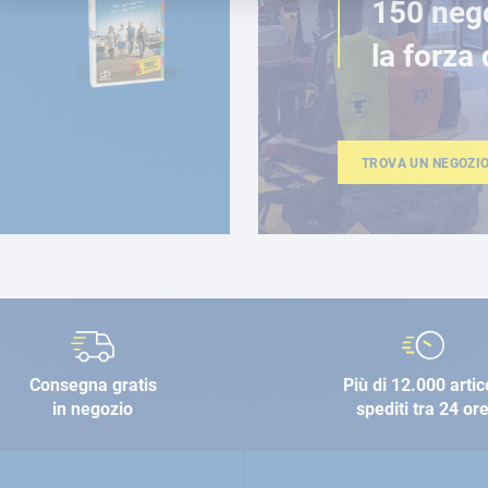
150 neg
la forza 
TROVA UN NEGOZI
Consegna gratis
Più di 12.000 artic
in negozio
spediti tra 24 or