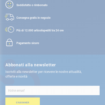
Soddisfatto o rimborsato
Consegna gratis
in negozio
Più di 12.000 articoli
spediti tra 24 ore
Pagamento sicuro
Abbonati alla newsletter
Iscriviti alla newsletter per ricevere le nostre attualità,
offerte e novità
Iscriviti
alla
nostra
Newsletter:
S’ABONNER