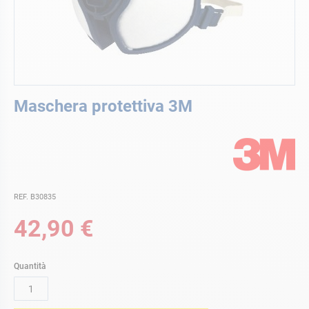
Vai
Maschera protettiva 3M
all'inizio
della
galleria
di
immagini
REF. B30835
42,90 €
Quantità