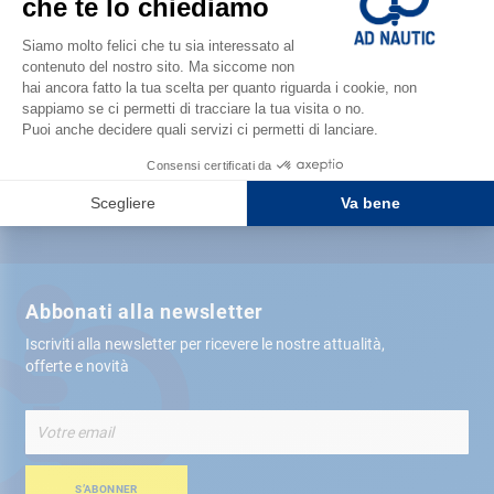
Soddisfatto o rimborsato
Consegna gratis
in negozio
Più di 12.000 articoli
spediti tra 24 ore
Pagamento sicuro
Abbonati alla newsletter
Iscriviti alla newsletter per ricevere le nostre attualità,
offerte e novità
Iscriviti
alla
nostra
Newsletter:
S’ABONNER