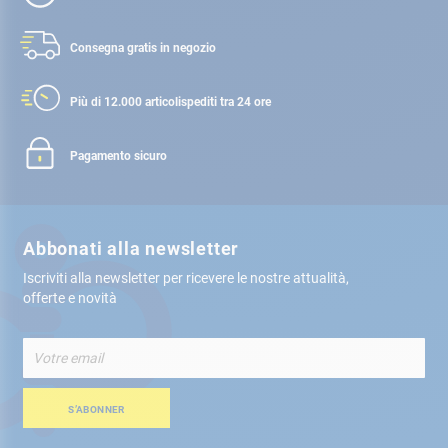
Consegna gratis
in negozio
Più di 12.000 articoli
spediti tra 24 ore
Pagamento sicuro
Abbonati alla newsletter
Iscriviti alla newsletter per ricevere le nostre attualità,
offerte e novità
Iscriviti
alla
nostra
Newsletter:
S’ABONNER