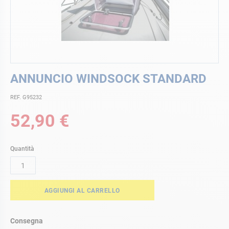
Vai
ANNUNCIO WINDSOCK STANDARD
all'inizio
della
REF. G95232
galleria
di
52,90 €
immagini
Quantità
AGGIUNGI AL CARRELLO
Consegna