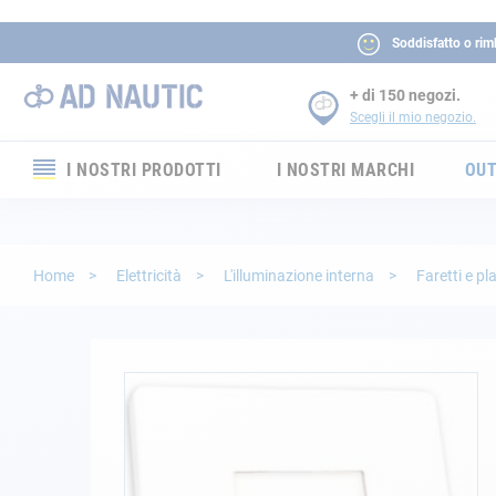
Soddisfatto o rim
+ di 150 negozi.
Scegli il mio negozio.
I NOSTRI PRODOTTI
I NOSTRI MARCHI
OUT
Elettronica
Elettricità
Home
Elettricità
L'illuminazione interna
Faretti e pl
Comfort
Sicurezza
Vai
alla
fine
Cordame
della
galleria
Ormeggio
di