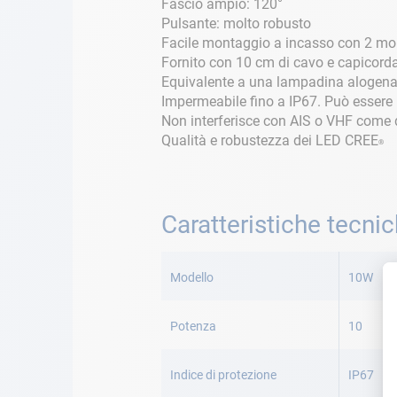
Fascio ampio: 120°
Pulsante: molto robusto
Facile montaggio a incasso con 2 moll
Fornito con 10 cm di cavo e capicor
Equivalente a una lampadina alogen
Impermeabile fino a IP67. Può essere i
Non interferisce con AIS o VHF come
Qualità e robustezza dei LED CREE
®
Caratteristiche tecni
Maggiori
Informazioni
Modello
10W
Potenza
10
Indice di protezione
IP67