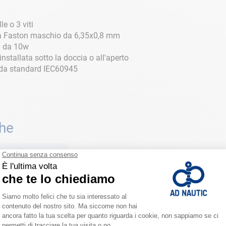
e o 3 viti
da Faston maschio da 6,35x0,8 mm
a da 10w
nstallata sotto la doccia o all'aperto
 da standard IEC60945
che