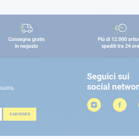
Consegna gratis
Più di 12.000 artic
in negozio
spediti tra 24 or
Seguici sui
social netwo
tualità,
S’ABONNER