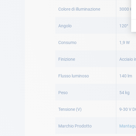
Colore di illuminazione
3000 K b
Angolo
120°
Consumo
1,9 W
Finizione
Acciaio 
Flusso luminoso
140 lm
Peso
54 kg
Tensione (V)
9-30 V D
Marchio Prodotto
Mantag