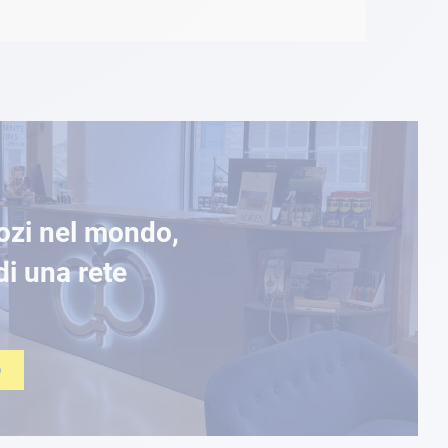
ozi nel mondo,
di una rete
O