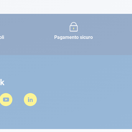
oli
Pagamento sicuro
e
rk