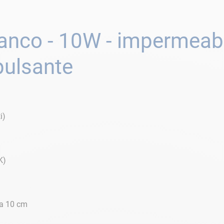
ianco - 10W - impermeabi
 pulsante
i)
K)
 da 10 cm