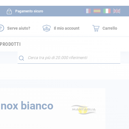
Salta
Pagamento sicuro
al
contenuto
Serve aiuto?
Il mio account
Carrello
 PRODOTTI
Search
 inox bianco