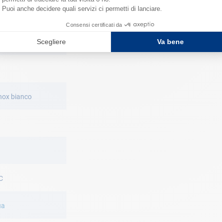
ianco caldo
inox bianco
C
ua