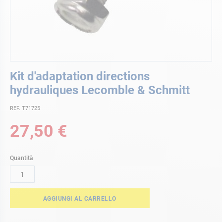
Vai
Kit d'adaptation directions
all'inizio
della
hydrauliques Lecomble & Schmitt
galleria
di
REF. T71725
immagini
27,50 €
Quantità
AGGIUNGI AL CARRELLO