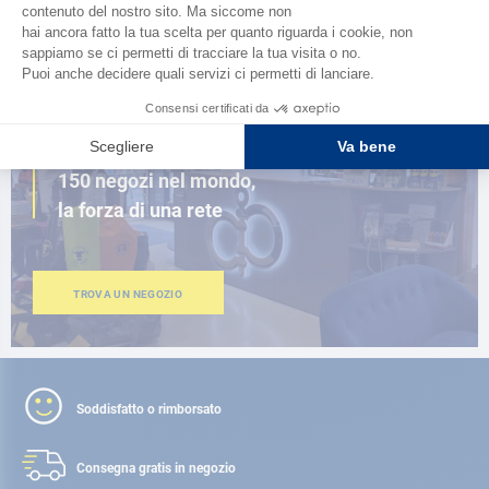
SFOGLIA IL CATALOGO
VICINO A TE
150 negozi nel mondo,
la forza di una rete
TROVA UN NEGOZIO
Soddisfatto o rimborsato
Consegna gratis
in negozio