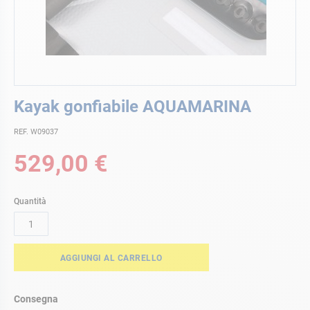
Vai
Kayak gonfiabile AQUAMARINA
all'inizio
della
REF. W09037
galleria
di
529,00 €
immagini
Quantità
AGGIUNGI AL CARRELLO
Consegna