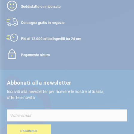
Soddisfatto o rimborsato
Consegna gratis
in negozio
Più di 12.000 articoli
spediti tra 24 ore
Pagamento sicuro
Abbonati alla newsletter
Iscriviti alla newsletter per ricevere le nostre attualità,
offerte e novità
Iscriviti
alla
nostra
Newsletter:
S’ABONNER