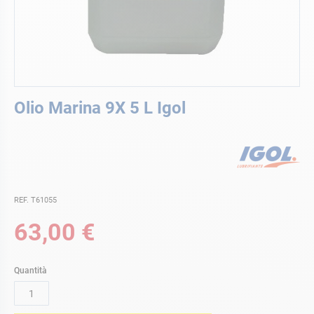
Vai
Olio Marina 9X 5 L Igol
all'inizio
della
galleria
di
immagini
REF. T61055
63,00 €
Quantità