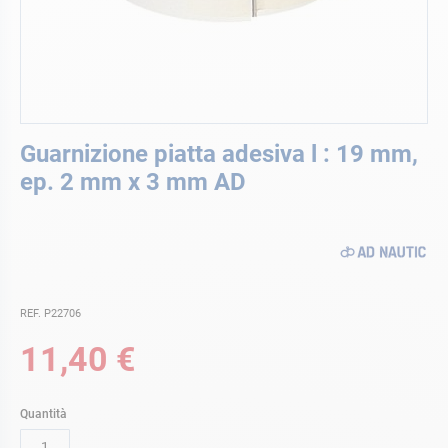
Vai
Guarnizione piatta adesiva l : 19 mm,
all'inizio
della
ep. 2 mm x 3 mm AD
galleria
di
immagini
REF. P22706
11,40 €
Quantità