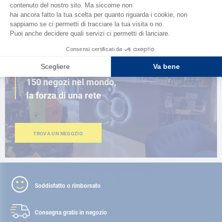
SFOGLIA IL CATALOGO
VICINO A TE
150 negozi nel mondo,
la forza di una rete
TROVA UN NEGOZIO
Soddisfatto o rimborsato
Consegna gratis
in negozio