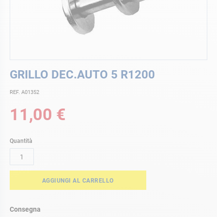
Vai
GRILLO DEC.AUTO 5 R1200
all'inizio
della
REF. A01352
galleria
di
11,00 €
immagini
Quantità
AGGIUNGI AL CARRELLO
Consegna