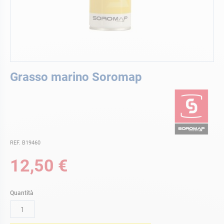
Vai
Grasso marino Soromap
all'inizio
della
galleria
di
immagini
REF. B19460
12,50 €
Quantità