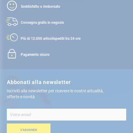
Soddisfatto o rimborsato
Consegna gratis
in negozio
Più di 12.000 articoli
spediti tra 24 ore
Pagamento sicuro
Abbonati alla newsletter
Iscriviti alla newsletter per ricevere le nostre attualità,
offerte e novità
Iscriviti
alla
nostra
Newsletter:
S’ABONNER