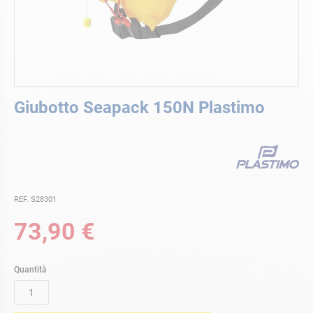
Vai
Giubotto Seapack 150N Plastimo
all'inizio
della
galleria
di
immagini
REF. S28301
73,90 €
Quantità