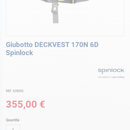
Vai
Giubotto DECKVEST 170N 6D
all'inizio
della
Spinlock
galleria
di
immagini
REF. S28202
355,00 €
Quantità