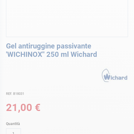
Vai
Gel antiruggine passivante
all'inizio
della
'WICHINOX'' 250 ml Wichard
galleria
di
immagini
REF. B18031
21,00 €
Quantità