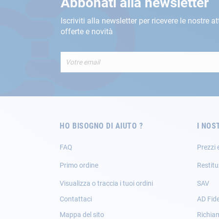
Abbonati alla newsletter
Iscriviti alla newsletter per ricevere le nostre at
offerte e novità
Iscriviti
alla
nostra
Newsletter:
HO BISOGNO DI AIUTO ?
I NOS
FAQ
Prezzi 
Primo ordine
Restitu
Visualizza o traccia i tuoi ordini
SAV
Contattaci
AD Fide
Mappa del sito
Richia