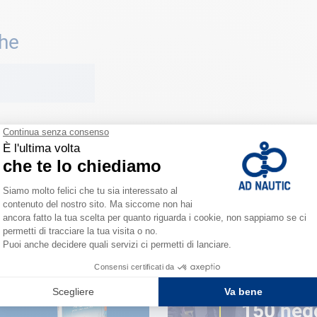
che
VICINO A TE
150 neg