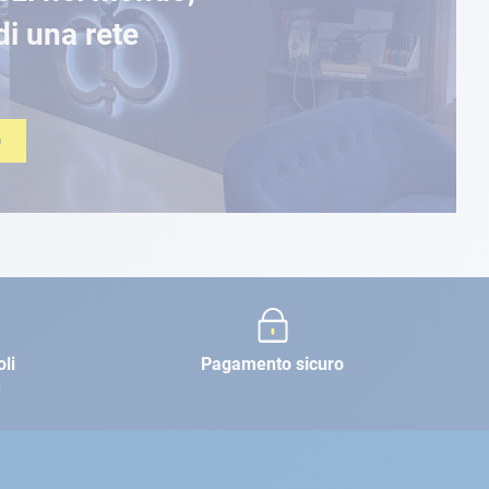
di una rete
O
oli
Pagamento sicuro
e