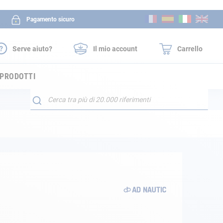
Salta
Pagamento sicuro
al
contenuto
Serve aiuto?
Il mio account
Carrello
 PRODOTTI
Search