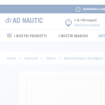
Soddisfatto o rim
+ di 150 negozi.
Scegli il mio negozio.
I NOSTRI PRODOTTI
I NOSTRI MARCHI
OUT
Elettronica
Elettricità
Home
Raccordi
Derive
Manovre fisse e avvolgitori
Comfort
Sicurezza
Vai
alla
fine
Cordame
della
galleria
Ormeggio
di