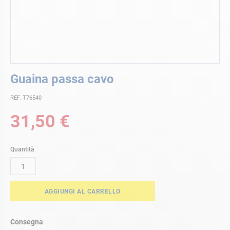
Vai
Guaina passa cavo
all'inizio
della
REF. T76540
galleria
di
31,50 €
immagini
Quantità
AGGIUNGI AL CARRELLO
Consegna