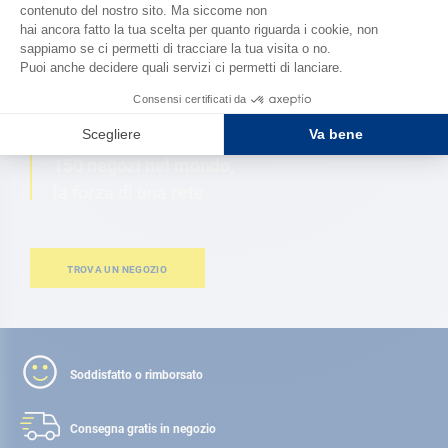
SFOGLIA IL CATALOGO
VICINO A TE
150 negozi nel mondo,
la forza di una rete
TROVA UN NEGOZIO
Soddisfatto o rimborsato
Consegna gratis
in negozio