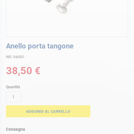
Vai
Anello porta tangone
all'inizio
della
REF. G60521
galleria
di
38,50 €
immagini
Quantità
AGGIUNGI AL CARRELLO
Consegna