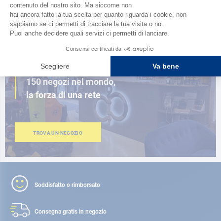
SFOGLIA IL CATALOGO
VICINO A TE
150 negozi nel mondo,
la forza di una rete
TROVA UN NEGOZIO
Soddisfatto o rimborsato
Consegna gratis
in negozio