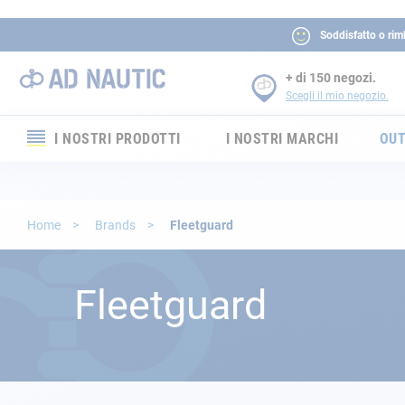
Soddisfatto o rim
+ di 150 negozi.
Scegli il mio negozio.
I NOSTRI PRODOTTI
I NOSTRI MARCHI
OUT
Elettronica
Elettricità
Home
Brands
Fleetguard
Comfort
Fleetguard
Sicurezza
Cordame
Ormeggio