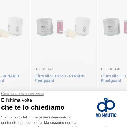
FLEETGUARD
FLEETGUARD
A - RENAULT
Filtro olio LF3353 - PERKINS
Filtro olio LF
rd
Fleetguard
Fleetguard
31,90 €
26,50 €