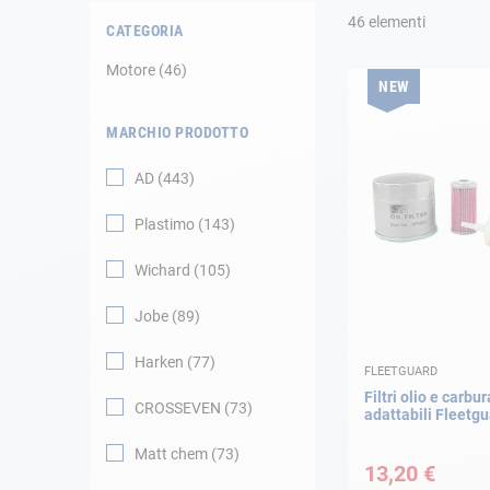
46
elementi
CATEGORIA
Navigazione
Motore
46
NEW
Abbigliamento
MARCHIO PRODOTTO
Svago
AD
443
Appendici
Plastimo
143
Motore
Wichard
105
Jobe
89
Raccordi
Harken
77
FLEETGUARD
Manutenzione
Filtri olio e carbu
CROSSEVEN
73
adattabili Fleetg
Carta regalo -
Guida AD
Matt chem
73
13,20 €