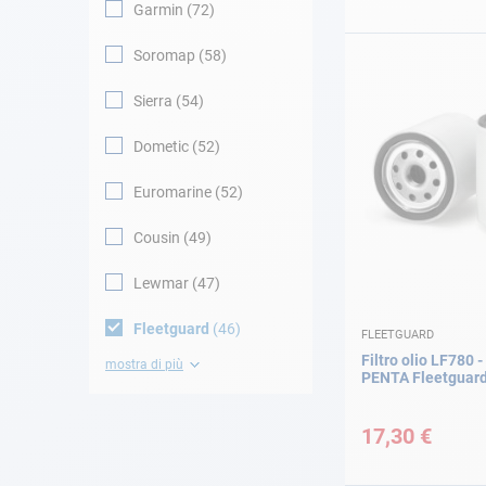
Garmin
72
Soromap
58
Sierra
54
Dometic
52
Euromarine
52
Cousin
49
Lewmar
47
Fleetguard
46
FLEETGUARD
Filtro olio LF780
mostra di più
PENTA Fleetguar
17,30 €