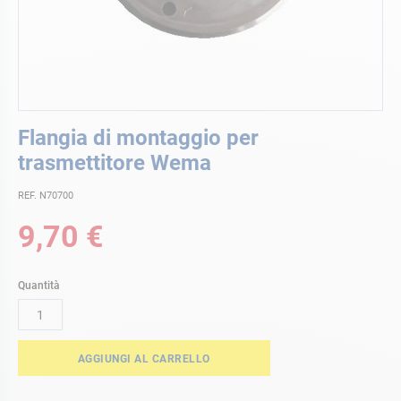
Vai
Flangia di montaggio per
all'inizio
della
trasmettitore Wema
galleria
di
REF. N70700
immagini
9,70 €
Quantità
AGGIUNGI AL CARRELLO