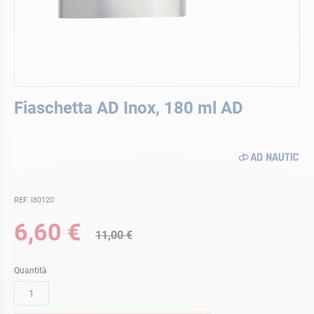
Vai
Fiaschetta AD Inox, 180 ml AD
all'inizio
della
galleria
di
immagini
REF. I80120
Special
6,60 €
11,00 €
Price
Quantità