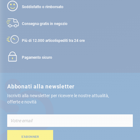
Soddisfatto o rimborsato
Consegna gratis
in negozio
Più di 12.000 articoli
spediti tra 24 ore
Pagamento sicuro
Abbonati alla newsletter
Iscriviti alla newsletter per ricevere le nostre attualità,
offerte e novità
Iscriviti
alla
nostra
Newsletter:
S’ABONNER