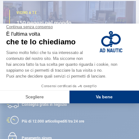
VICINO A TE
150 negozi nel mondo,
la forza di una rete
TROVA UN NEGOZIO
Soddisfatto o rimborsato
Consegna gratis
in negozio
Più di 12.000 articoli
spediti tra 24 ore
Pagamento sicuro