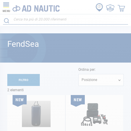
MENU
FendSea
Ordina per:
Posizione
FILTRO
2
elementi
NEW
NEW