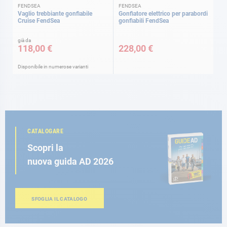
FENDSEA
FENDSEA
Vaglio trebbiante gonfiabile
Gonfiatore elettrico per parabordi
Cruise FendSea
gonfiabili FendSea
già da
118,00 €
228,00 €
Disponibile in numerose varianti
CATALOGARE
Scopri la
nuova guida AD 2026
SFOGLIA IL CATALOGO