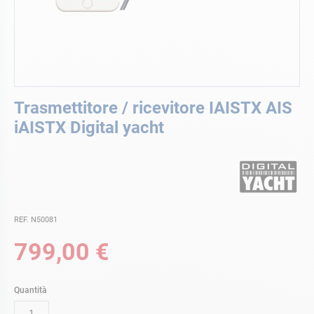
Vai
Trasmettitore / ricevitore IAISTX AIS
all'inizio
della
iAISTX Digital yacht
galleria
di
immagini
REF. N50081
799,00 €
Quantità