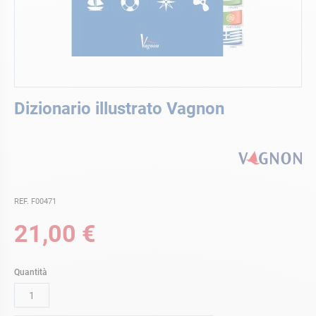
Vai
Dizionario illustrato Vagnon
all'inizio
della
galleria
di
immagini
REF. F00471
21,00 €
Quantità