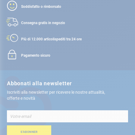
Soddisfatto o rimborsato
Consegna gratis
in negozio
Più di 12.000 articoli
spediti tra 24 ore
Pagamento sicuro
Abbonati alla newsletter
Iscriviti alla newsletter per ricevere le nostre attualità,
offerte e novità
Iscriviti
alla
nostra
Newsletter:
S’ABONNER