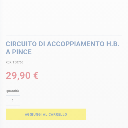
Vai
CIRCUITO DI ACCOPPIAMENTO H.B.
all'inizio
della
A PINCE
galleria
di
REF. T50760
immagini
29,90 €
Quantità
AGGIUNGI AL CARRELLO