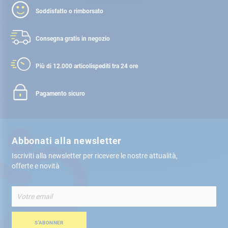
Soddisfatto o rimborsato
Consegna gratis
in negozio
Più di 12.000 articoli
spediti tra 24 ore
Pagamento sicuro
Abbonati alla newsletter
Iscriviti alla newsletter per ricevere le nostre attualità,
offerte e novità
Iscriviti
alla
nostra
Newsletter:
S’ABONNER