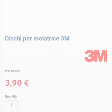
Vai
Dischi per molatrice 3M
all'inizio
della
galleria
di
immagini
REF. B25750
3,90 €
Quantità