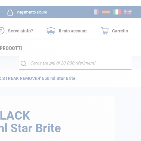
Salta
Pagamento sicuro
al
contenuto
Serve aiuto?
Il mio account
Carrello
 PRODOTTI
Search
K STREAK REMOVER' 650 ml Star Brite
'BLACK
 Star Brite