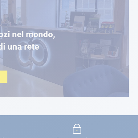
ozi nel mondo,
di una rete
O