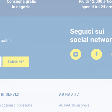
Consegna gratis
Più di 12.000 artic
in negozio
spediti tra 24 or
Seguici sui
social netwo
tualità,
S’ABONNER
TRI SERVIZI
AD NAUTIC
e opzioni di consegna
AD NAUTIC in breve