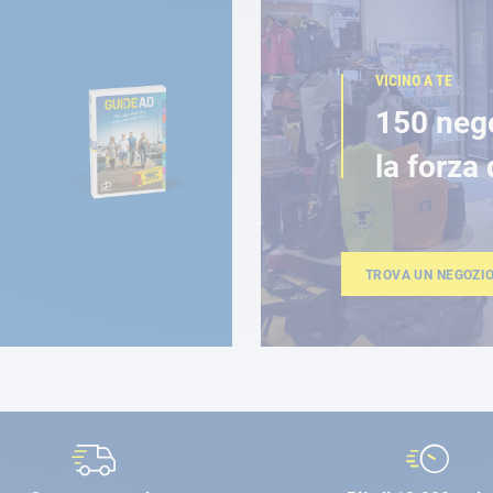
VICINO A TE
150 neg
la forza 
TROVA UN NEGOZI