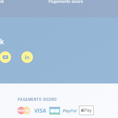
oli
Pagamento sicuro
e
rk
PAGAMENTO SICURO