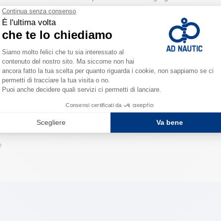
che
e