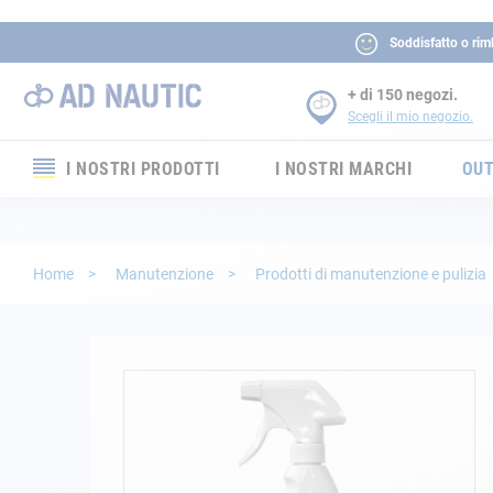
Soddisfatto o rim
+ di 150 negozi.
Scegli il mio negozio.
I NOSTRI PRODOTTI
I NOSTRI MARCHI
OUT
Elettronica
Elettricità
Home
Manutenzione
Prodotti di manutenzione e pulizia
Comfort
Sicurezza
Vai
alla
fine
Cordame
della
galleria
Ormeggio
di