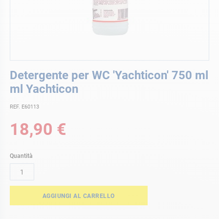
Vai
Detergente per WC 'Yachticon' 750 ml
all'inizio
della
ml Yachticon
galleria
di
REF. E60113
immagini
18,90 €
Quantità
AGGIUNGI AL CARRELLO