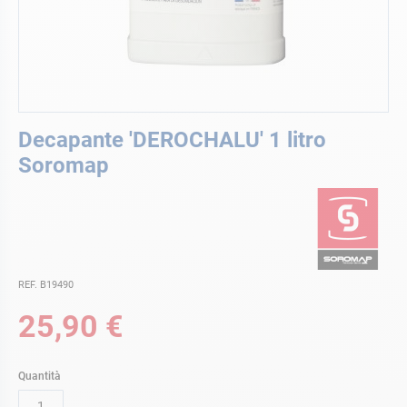
Vai
Decapante 'DEROCHALU' 1 litro
all'inizio
della
Soromap
galleria
di
immagini
REF. B19490
25,90 €
Quantità