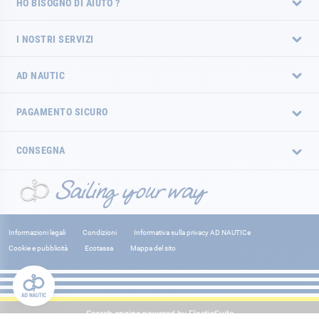
HO BISOGNO DI AIUTO ?
I NOSTRI SERVIZI
AD NAUTIC
PAGAMENTO SICURO
CONSEGNA
Informazioni legali
Condizioni
Informativa sulla privacy AD NAUTICe
Cookie e pubblicità
Ecotassa
Mappa del sito
Search engine powered by
ElasticSuite