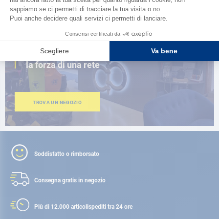
VICINO A TE
150 negozi nel mondo,
la forza di una rete
TROVA UN NEGOZIO
Soddisfatto o rimborsato
Consegna gratis
in negozio
Più di 12.000 articoli
spediti tra 24 ore