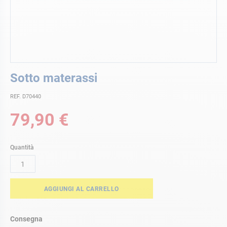
Vai
Sotto materassi
all'inizio
della
REF. D70440
galleria
di
79,90 €
immagini
Quantità
AGGIUNGI AL CARRELLO
Consegna