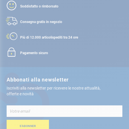
Soddisfatto o rimborsato
Consegna gratis
in negozio
Più di 12.000 articoli
spediti tra 24 ore
Pagamento sicuro
Abbonati alla newsletter
Iscriviti alla newsletter per ricevere le nostre attualità,
offerte e novità
Iscriviti
alla
nostra
Newsletter:
S’ABONNER