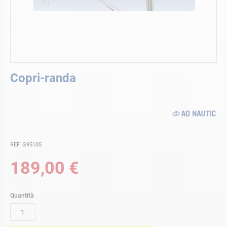
Vai
Copri-randa
all'inizio
della
galleria
di
immagini
REF. G95105
189,00 €
Quantità