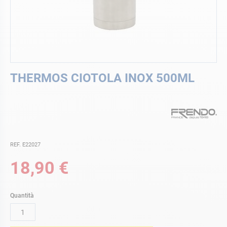
Vai
THERMOS CIOTOLA INOX 500ML
all'inizio
della
galleria
di
immagini
REF. E22027
18,90 €
Quantità