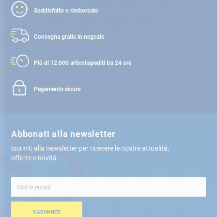
Soddisfatto o rimborsato
Consegna gratis
in negozio
Più di 12.000 articoli
spediti tra 24 ore
Pagamento sicuro
Abbonati alla newsletter
Iscriviti alla newsletter per ricevere le nostre attualità,
offerte e novità
Iscriviti
alla
nostra
Newsletter:
S’ABONNER