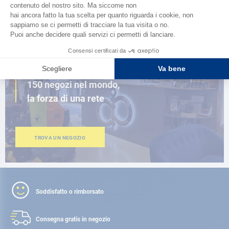
SFOGLIA IL CATALOGO
VICINO A TE
150 negozi nel mondo,
la forza di una rete
TROVA UN NEGOZIO
Soddisfatto o rimborsato
Consegna gratis
in negozio