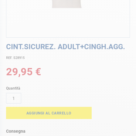
Vai
CINT.SICUREZ. ADULT+CINGH.AGG.
all'inizio
della
REF. S28915
galleria
di
29,95 €
immagini
Quantità
AGGIUNGI AL CARRELLO
Consegna