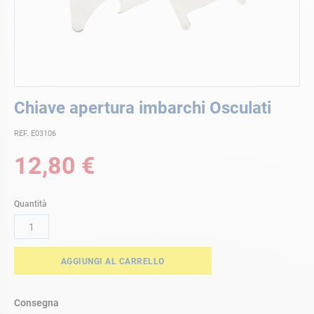
Vai
Chiave apertura imbarchi Osculati
all'inizio
della
REF. E03106
galleria
di
12,80 €
immagini
Quantità
AGGIUNGI AL CARRELLO
Consegna