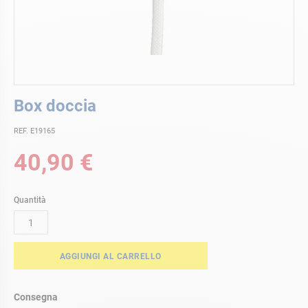
Vai
Box doccia
all'inizio
della
REF. E19165
galleria
di
40,90 €
immagini
Quantità
AGGIUNGI AL CARRELLO
Consegna