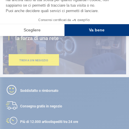
VICINO A TE
150 negozi nel mondo,
la forza di una rete
TROVA UN NEGOZIO
Soddisfatto o rimborsato
Consegna gratis
in negozio
Più di 12.000 articoli
spediti tra 24 ore