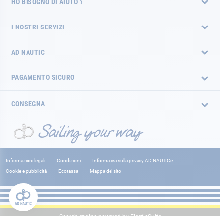
HO BISOGNO DI AIUTO ?
I NOSTRI SERVIZI
AD NAUTIC
PAGAMENTO SICURO
CONSEGNA
Informazioni legali
Condizioni
Informativa sulla privacy AD NAUTICe
Cookie e pubblicità
Ecotassa
Mappa del sito
Search engine powered by
ElasticSuite