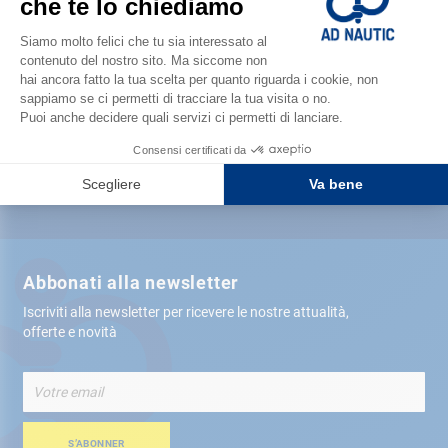
Soddisfatto o rimborsato
Consegna gratis
in negozio
Più di 12.000 articoli
spediti tra 24 ore
Pagamento sicuro
Abbonati alla newsletter
Iscriviti alla newsletter per ricevere le nostre attualità,
offerte e novità
Iscriviti
alla
nostra
Newsletter:
S’ABONNER