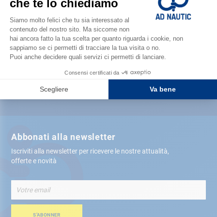
Soddisfatto o rimborsato
Consegna gratis
in negozio
Più di 12.000 articoli
spediti tra 24 ore
Pagamento sicuro
Abbonati alla newsletter
Iscriviti alla newsletter per ricevere le nostre attualità,
offerte e novità
Iscriviti
alla
nostra
Newsletter:
S’ABONNER