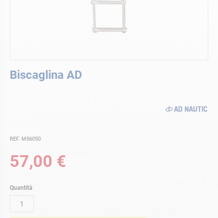
Vai
Biscaglina AD
all'inizio
della
galleria
di
immagini
REF. M56050
57,00 €
Quantità