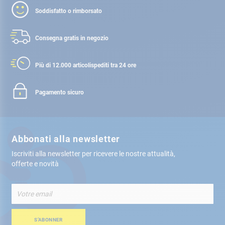
Soddisfatto o rimborsato
Consegna gratis
in negozio
Più di 12.000 articoli
spediti tra 24 ore
Pagamento sicuro
Abbonati alla newsletter
Iscriviti alla newsletter per ricevere le nostre attualità,
offerte e novità
Iscriviti
alla
nostra
Newsletter:
S’ABONNER