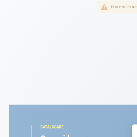
Non è stato tro
Navigazione
Abbigliamento
Svago
Appendici
Motore
Raccordi
Manutenzione
Carta regalo -
Guida AD
CATALOGARE