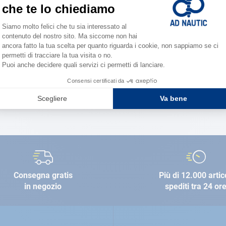
150 neg
la forza 
TROVA UN NEGOZI
Consegna gratis
Più di 12.000 artic
in negozio
spediti tra 24 or