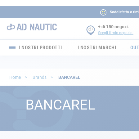
Soddisfatto o rim
+ di 150 negozi.
Scegli il mio negozio.
I NOSTRI PRODOTTI
I NOSTRI MARCHI
OUT
Elettronica
Elettricità
Home
Brands
BANCAREL
Comfort
BANCAREL
Sicurezza
Cordame
Ormeggio