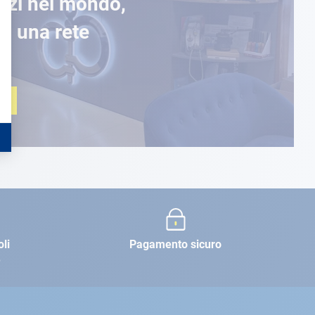
ozi nel mondo,
di una rete
O
oli
Pagamento sicuro
e