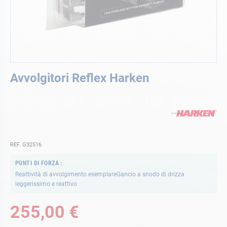
Vai
Avvolgitori Reflex Harken
all'inizio
della
galleria
di
immagini
REF. G32516
PUNTI DI FORZA
Reattività di avvolgimento esemplareGancio a snodo di drizza
leggerissimo e reattivo
255,00 €