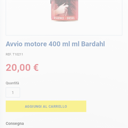
Vai
Avvio motore 400 ml ml Bardahl
all'inizio
della
REF. T10211
galleria
di
20,00 €
immagini
Quantità
AGGIUNGI AL CARRELLO
Consegna