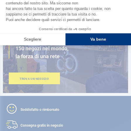
SFOGLIA IL CATALOGO
VICINO A TE
150 negozi nel mondo,
la forza di una rete
TROVA UN NEGOZIO
Soddisfatto o rimborsato
Consegna gratis
in negozio