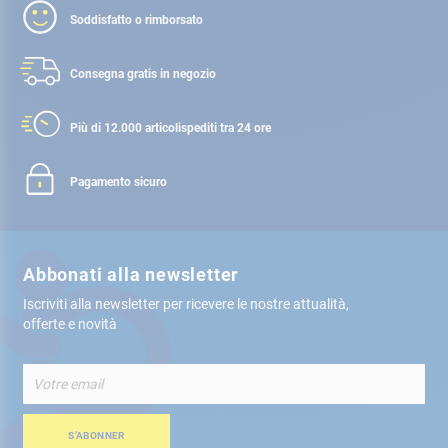
Soddisfatto o rimborsato
Consegna gratis
in negozio
Più di 12.000 articoli
spediti tra 24 ore
Pagamento sicuro
Abbonati alla newsletter
Iscriviti alla newsletter per ricevere le nostre attualità,
offerte e novità
Iscriviti
alla
nostra
Newsletter:
S’ABONNER