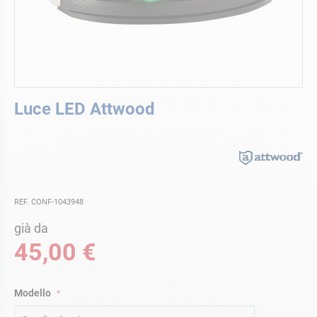
Vai
Luce LED Attwood
all'inizio
della
galleria
di
immagini
REF. CONF-1043948
già da
45,00 €
Modello